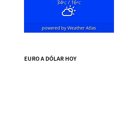
34
/ 16
°C
°C
powered by
Weather Atlas
EURO A DÓLAR HOY