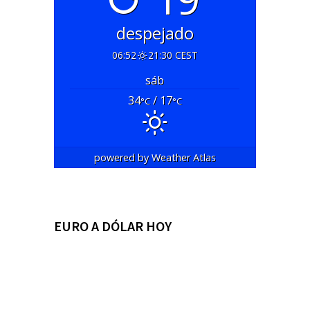
despejado
06:52
21:30 CEST
sáb
34
/ 17
°C
°C
powered by
Weather Atlas
EURO A DÓLAR HOY