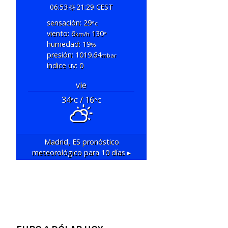
06:53
21:29 CEST
sensación: 29
°c
viento: 6
130
km/h
°
humedad: 19
%
presión: 1019.64
mbar
índice uv: 0
vie
34
/ 16
°C
°C
Madrid, ES
pronóstico
meteorológico para 10 días ▸