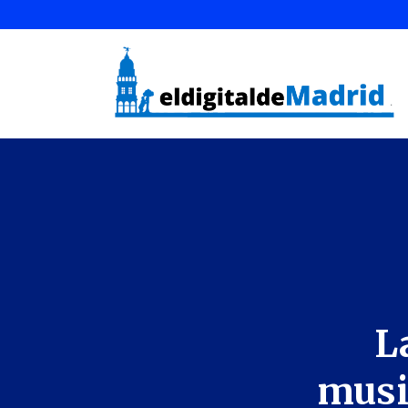
L
musi