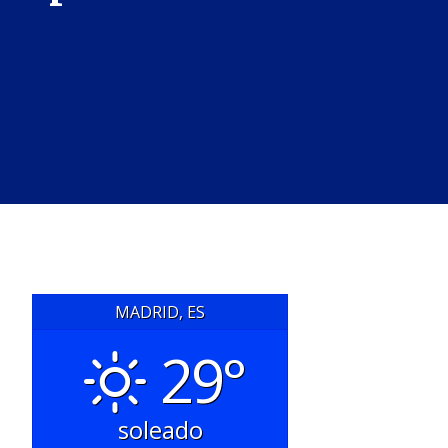
MADRID, ES
29°
soleado