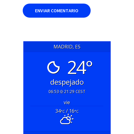
MADRID, ES
24°
despejado
06:53
21:29 CEST
vie
34
/ 16
°C
°C