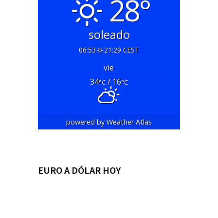
28°
soleado
06:53
21:29 CEST
vie
34
/ 16
°C
°C
powered by
Weather Atlas
EURO A DÓLAR HOY