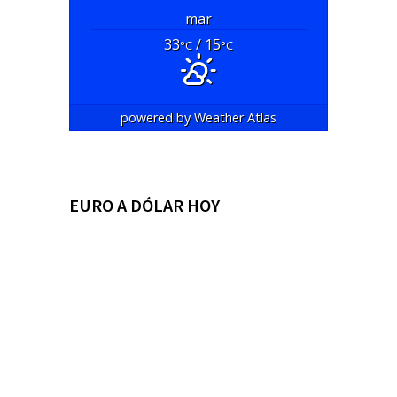
mar
33
/ 15
°C
°C
powered by
Weather Atlas
EURO A DÓLAR HOY