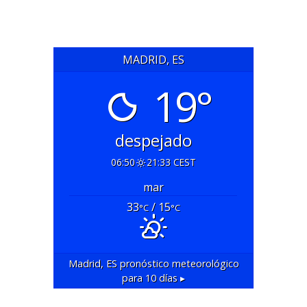
MADRID, ES
19°
despejado
06:50
21:33 CEST
mar
33
/ 15
°C
°C
Madrid, ES
pronóstico meteorológico
para 10 días ▸