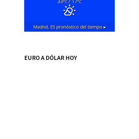
33
/ 17
°C
°C
Madrid, ES
pronóstico del tiempo ▸
EURO A DÓLAR HOY