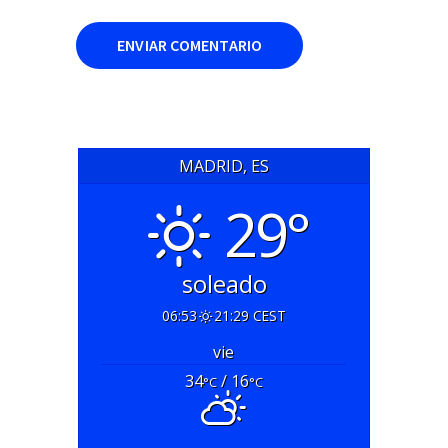
MADRID, ES
29°
soleado
06:53
21:29 CEST
vie
34
/ 16
°C
°C