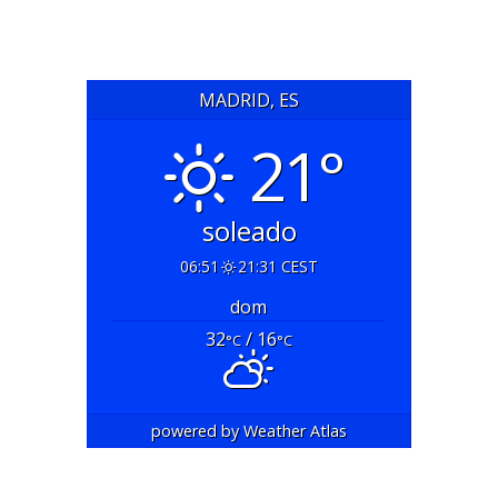
MADRID, ES
21°
soleado
06:51
21:31 CEST
dom
32
/ 16
°C
°C
powered by
Weather Atlas