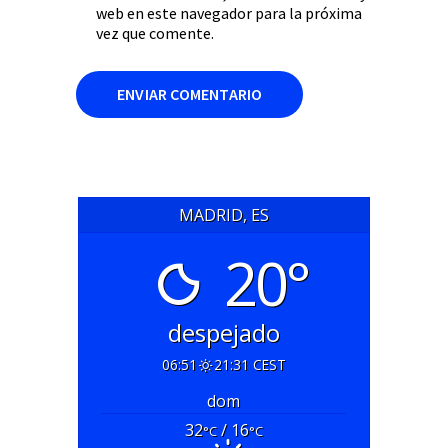
web en este navegador para la próxima
vez que comente.
MADRID, ES
20°
despejado
06:51
21:31 CEST
dom
32
/ 16
°C
°C