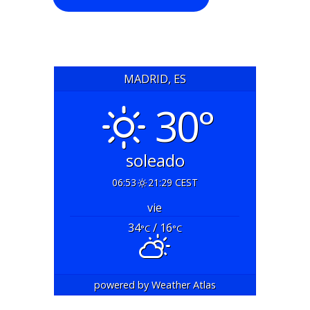
MADRID, ES
30°
soleado
06:53
21:29 CEST
vie
34
/ 16
°C
°C
powered by
Weather Atlas