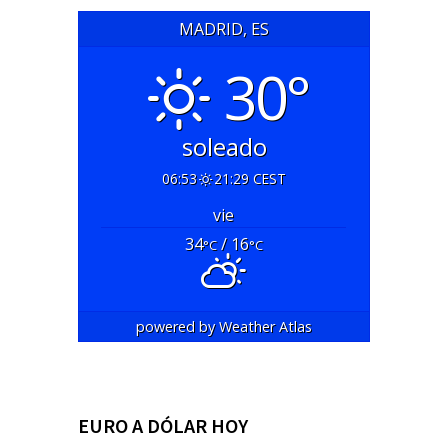
MADRID, ES
30°
soleado
06:53
21:29 CEST
vie
34
/ 16
°C
°C
powered by
Weather Atlas
EURO A DÓLAR HOY