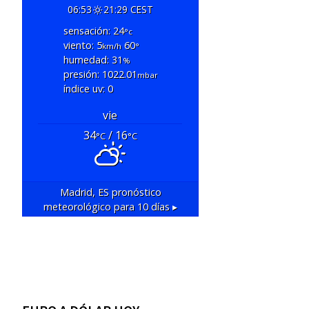
06:53
21:29 CEST
sensación: 24
°c
viento: 5
60
km/h
°
humedad: 31
%
presión: 1022.01
mbar
índice uv: 0
vie
34
/ 16
°C
°C
Madrid, ES
pronóstico
meteorológico para 10 días ▸