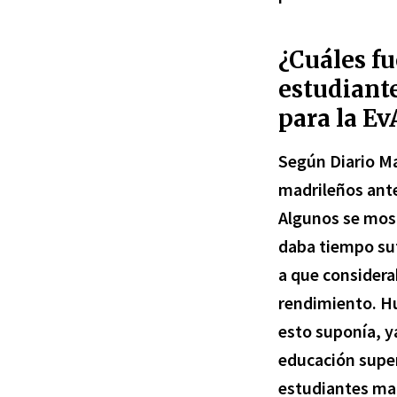
¿Cuáles fu
estudiant
para la E
Según Diario M
madrileños ante
Algunos se most
daba tiempo suf
a que considera
rendimiento. Hu
esto suponía, y
educación super
estudiantes ma