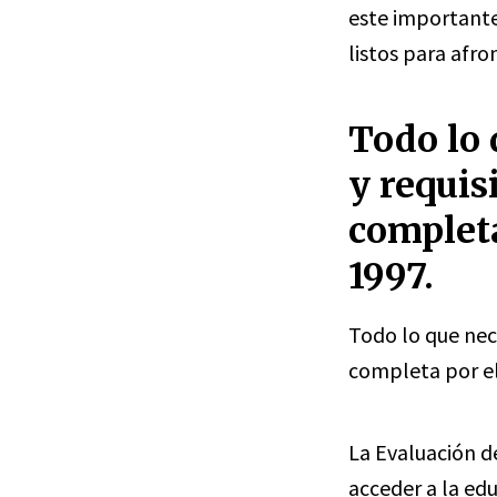
este importante
listos para afr
Todo lo 
y requis
completa
1997.
Todo lo que nece
completa por e
La Evaluación d
acceder a la ed