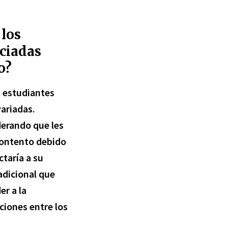
 los
ciadas
o?
s estudiantes
ariadas.
derando que les
contento debido
ctaría a su
adicional que
r a la
ciones entre los