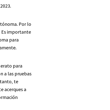
 2023.
utónoma. Por lo
o. Es importante
noma para
damente.
llerato para
ón a las pruebas
tanto, te
e acerques a
formación