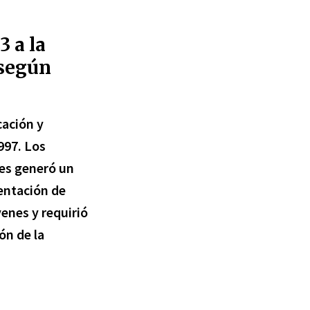
3 a la
 según
cación y
997. Los
les generó un
sentación de
enes y requirió
ón de la