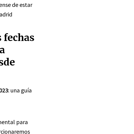
ense de estar
adrid
s fechas
ía
esde
023
: una guía
mental para
orcionaremos