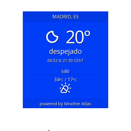
MADRID, ES
20°
despejado
06:52
21:30 CEST
sáb
34
/ 17
°C
°C
powered by
Weather Atlas