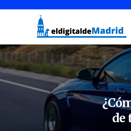
¿Cóm
de 