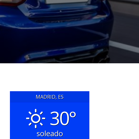
MADRID, ES
30°
soleado