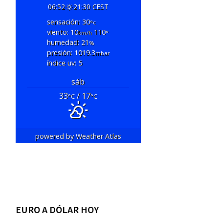
06:52
21:30 CEST
sensación: 30
°c
viento: 10
110
km/h
°
humedad: 21
%
presión: 1019.3
mbar
índice uv: 5
sáb
33
/ 17
°C
°C
powered by
Weather Atlas
EURO A DÓLAR HOY