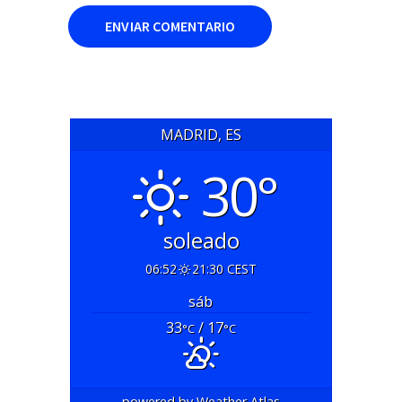
MADRID, ES
30°
soleado
06:52
21:30 CEST
sáb
33
/ 17
°C
°C
powered by
Weather Atlas