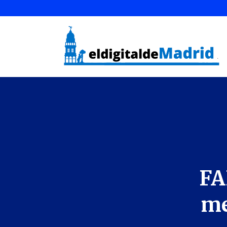
FA
me