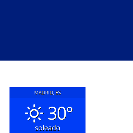
MADRID, ES
30°
soleado