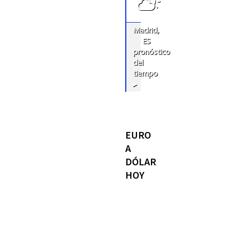
Madrid,
ES
pronóstico
del
tiempo
▸
EURO
A
DÓLAR
HOY