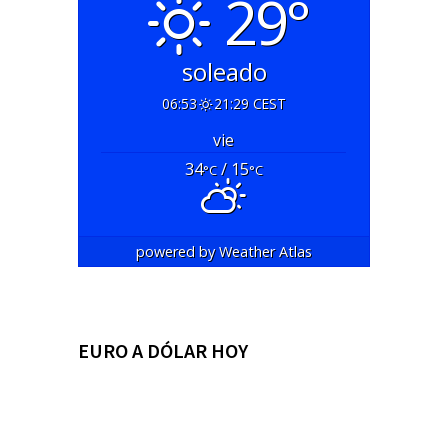
29°
soleado
06:53
21:29 CEST
vie
34
/ 15
°C
°C
powered by
Weather Atlas
EURO A DÓLAR HOY