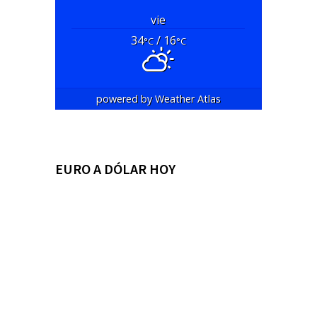
vie
34
/ 16
°C
°C
powered by
Weather Atlas
EURO A DÓLAR HOY