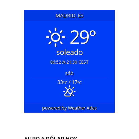
MADRID, ES
29°
soleado
06:52
21:30 CEST
sáb
33
/ 17
°C
°C
powered by
Weather Atlas
EURO A DÓLAR HOY