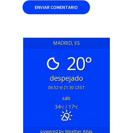
MADRID, ES
20°
despejado
06:52
21:30 CEST
sáb
34
/ 17
°C
°C
powered by
Weather Atlas