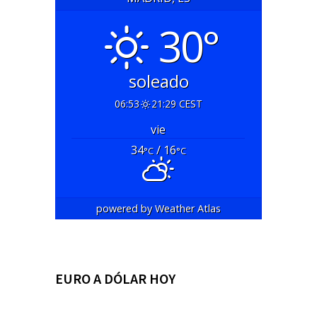
30°
soleado
06:53
21:29 CEST
vie
34
/ 16
°C
°C
powered by
Weather Atlas
EURO A DÓLAR HOY