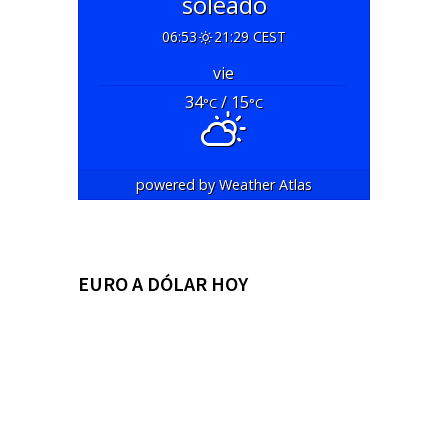
soleado
06:53
21:29 CEST
vie
34
/ 15
°C
°C
powered by
Weather Atlas
EURO A DÓLAR HOY