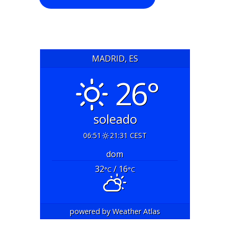
MADRID, ES
26°
soleado
06:51
21:31 CEST
dom
32
/ 16
°C
°C
powered by
Weather Atlas