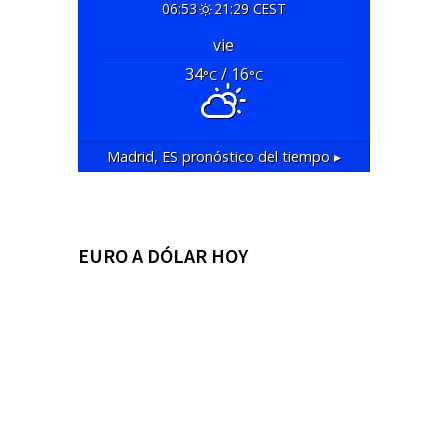
06:53
21:29 CEST
vie
34
/ 16
°C
°C
Madrid, ES
pronóstico del tiempo ▸
EURO A DÓLAR HOY