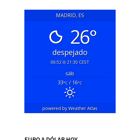
MADRID, ES
26°
despejado
06:52
21:30 CEST
sáb
33
/ 16
°C
°C
powered by
Weather Atlas
EURO A DÓLAR HOY