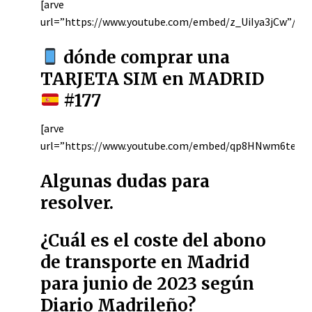
[arve
url=”https://www.youtube.com/embed/z_UiIya3jCw”/]
dónde comprar una
TARJETA SIM en MADRID
#177
[arve
url=”https://www.youtube.com/embed/qp8HNwm6teI”/
Algunas dudas para
resolver.
¿Cuál es el coste del abono
de transporte en Madrid
para junio de 2023 según
Diario Madrileño?