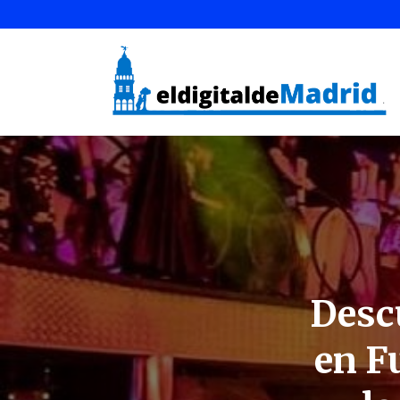
Descu
en F