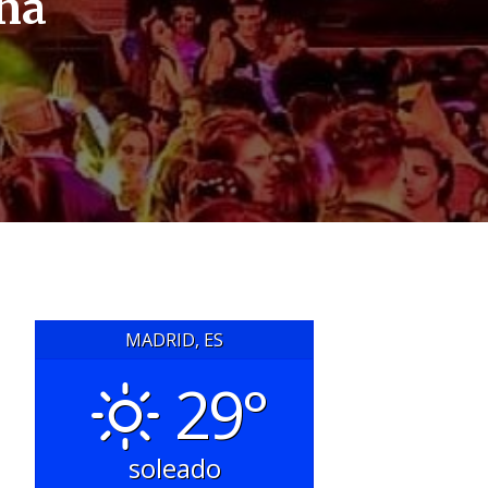
eña
MADRID, ES
29°
soleado