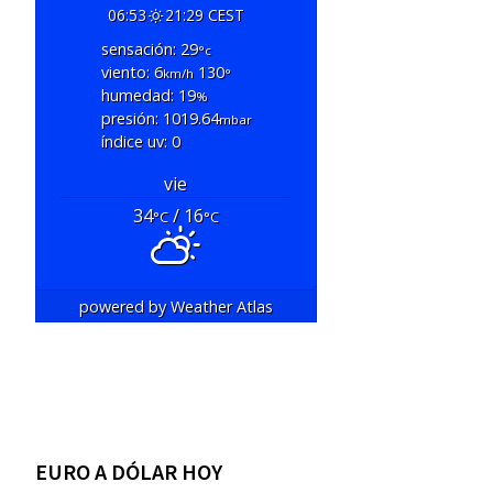
06:53
21:29 CEST
sensación: 29
°c
viento: 6
130
km/h
°
humedad: 19
%
presión: 1019.64
mbar
índice uv: 0
vie
34
/ 16
°C
°C
powered by
Weather Atlas
EURO A DÓLAR HOY