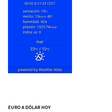
06:50
21:33 CEST
sensación: 19
°c
viento: 10
40
km/h
°
humedad: 42
%
presión: 1025.74
mbar
índice uv: 0
mar
33
/ 15
°C
°C
powered by
Weather Atlas
EURO A DÓLAR HOY