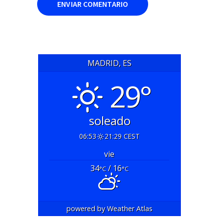
MADRID, ES
29°
soleado
06:53
21:29 CEST
vie
34
/ 16
°C
°C
powered by
Weather Atlas