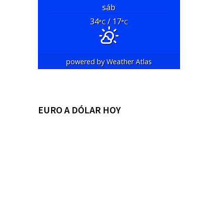
sáb
34
/ 17
°C
°C
powered by
Weather Atlas
EURO A DÓLAR HOY