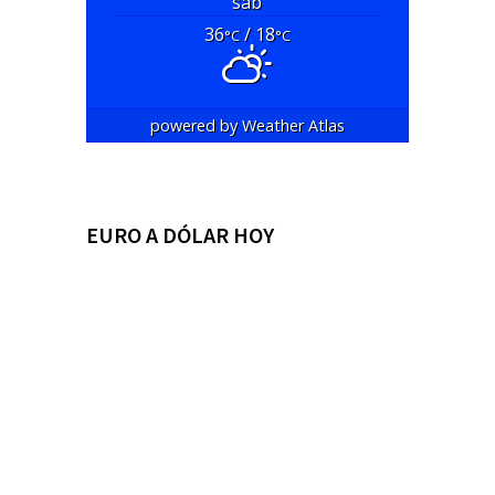
sáb
36
/ 18
°C
°C
powered by
Weather Atlas
EURO A DÓLAR HOY