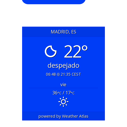
MADRID, ES
22°
despejado
06:48
21:35 CEST
vie
36
/ 17
°C
°C
powered by
Weather Atlas