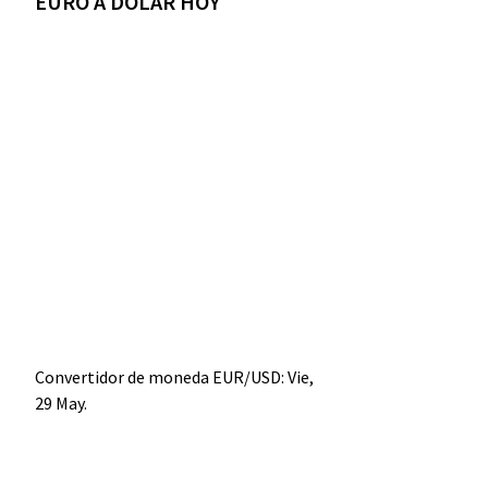
EURO A DÓLAR HOY
Convertidor de moneda
EUR/USD
: Vie,
29 May.