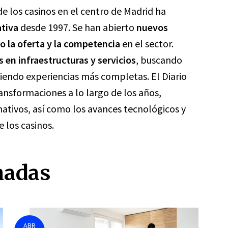
de los casinos en el centro de Madrid ha
ativa
desde 1997. Se han abierto
nuevos
 la oferta y la competencia
en el sector.
 en infraestructuras y servicios
, buscando
iendo experiencias más completas. El Diario
nsformaciones a lo largo de los años,
ativos, así como los avances tecnológicos y
 los casinos.
nadas
ABR