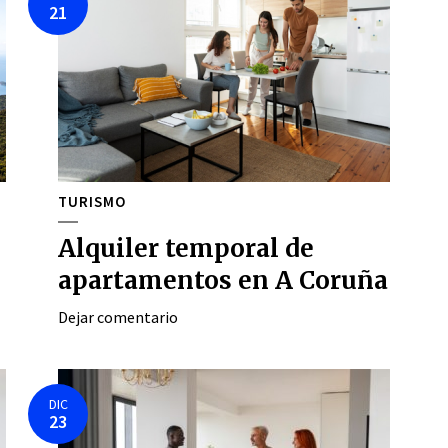
21
TURISMO
Alquiler temporal de
apartamentos en A Coruña
Dejar comentario
DIC
23