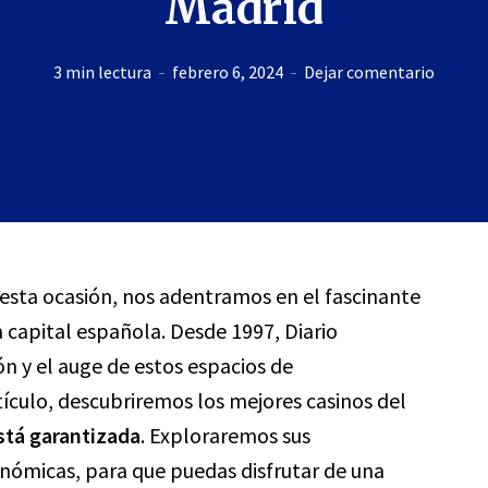
Madrid
3 min lectura
febrero 6, 2024
Dejar comentario
n esta ocasión, nos adentramos en el fascinante
a capital española. Desde 1997, Diario
ón y el auge de estos espacios de
ículo, descubriremos los mejores casinos del
stá garantizada
. Exploraremos sus
onómicas, para que puedas disfrutar de una