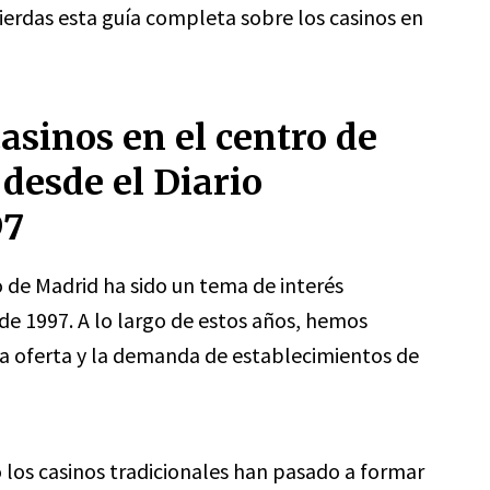
pierdas esta guía completa sobre los casinos en
casinos en el centro de
desde el Diario
97
o de Madrid ha sido un tema de interés
de 1997. A lo largo de estos años, hemos
la oferta y la demanda de establecimientos de
 los casinos tradicionales han pasado a formar