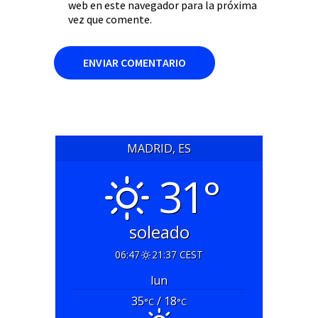
web en este navegador para la próxima
vez que comente.
MADRID, ES
31°
soleado
06:47
21:37 CEST
lun
35
/ 18
°C
°C