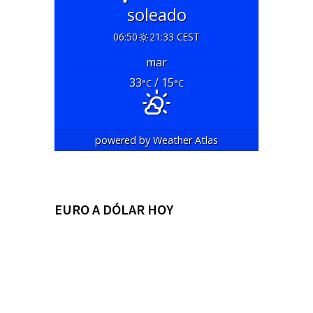
soleado
06:50
21:33 CEST
mar
33
/ 15
°C
°C
powered by
Weather Atlas
EURO A DÓLAR HOY