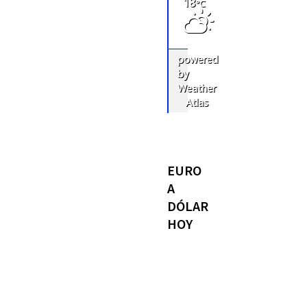
18
°C
powered
by
Weather
Atlas
EURO
A
DÓLAR
HOY