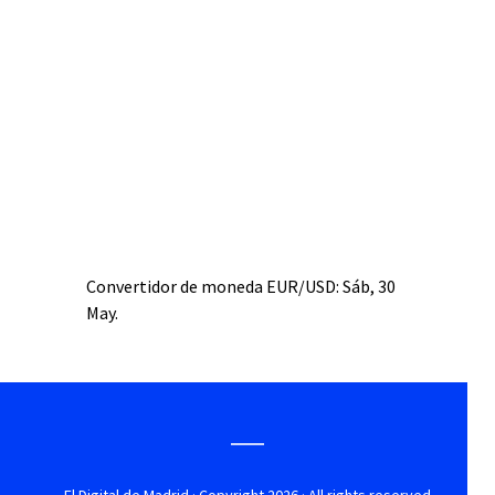
Convertidor de moneda
EUR/USD
: Sáb, 30
May.
El Digital de Madrid
· Copyright 2026 · All rights reserved