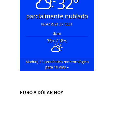
32°
parcialmente nublado
06:47
21:37 CEST
dom
35
/ 18
°C
°C
Madrid, ES
pronóstico meteorológico
para 10 días ▸
EURO A DÓLAR HOY