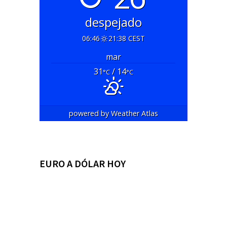
despejado
06:46
21:38 CEST
mar
31
/ 14
°C
°C
powered by
Weather Atlas
EURO A DÓLAR HOY