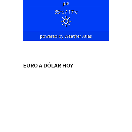
jue
35
/ 17
°C
°C
powered by
Weather Atlas
EURO A DÓLAR HOY