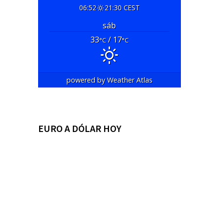
06:52
21:30 CEST
sáb
33
/ 17
°C
°C
powered by
Weather Atlas
EURO A DÓLAR HOY