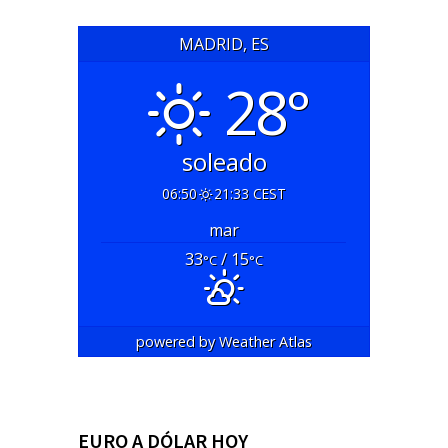
MADRID, ES
28°
soleado
06:50
21:33 CEST
mar
33
/ 15
°C
°C
powered by
Weather Atlas
EURO A DÓLAR HOY