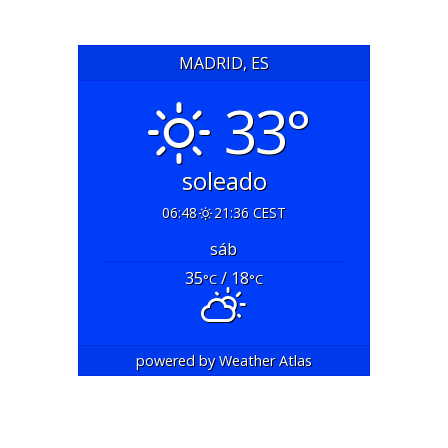
MADRID, ES
33°
soleado
06:48
21:36 CEST
sáb
35
/ 18
°C
°C
powered by
Weather Atlas