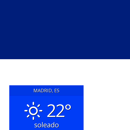
MADRID, ES
22°
soleado