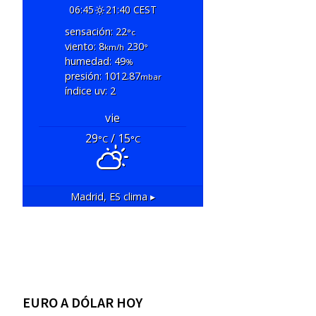
06:45
21:40 CEST
sensación: 22
°c
viento: 8
230
km/h
°
humedad: 49
%
presión: 1012.87
mbar
índice uv: 2
vie
29
/ 15
°C
°C
Madrid, ES
clima ▸
EURO A DÓLAR HOY