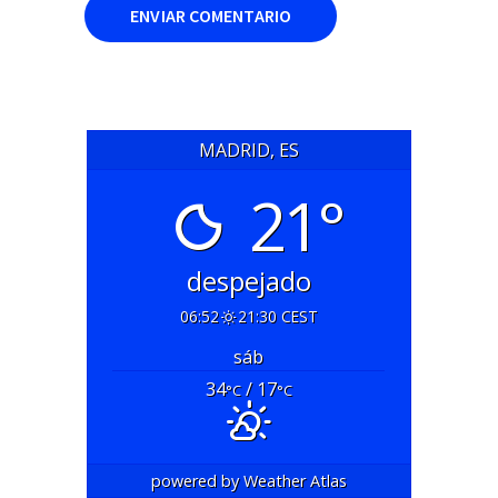
MADRID, ES
21°
despejado
06:52
21:30 CEST
sáb
34
/ 17
°C
°C
powered by
Weather Atlas