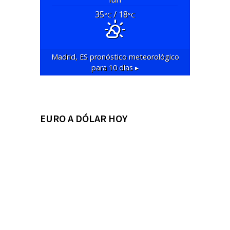
35
/ 18
°C
°C
Madrid, ES
pronóstico meteorológico
para 10 días ▸
EURO A DÓLAR HOY