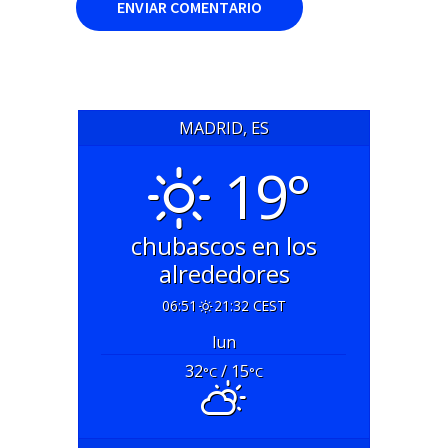
MADRID, ES
19°
chubascos en los
alrededores
06:51
21:32 CEST
lun
32
/ 15
°C
°C