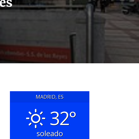
yes
MADRID, ES
32°
soleado