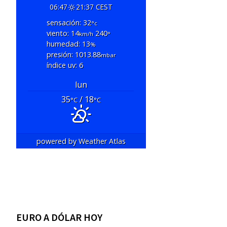
06:47
21:37 CEST
sensación: 32
°c
viento: 14
240
km/h
°
humedad: 13
%
presión: 1013.88
mbar
índice uv: 6
lun
35
/ 18
°C
°C
powered by
Weather Atlas
EURO A DÓLAR HOY